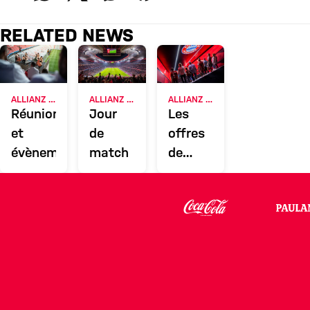
RELATED NEWS
ALLIANZ ARENA
ALLIANZ ARENA
ALLIANZ ARENA
Réunions
Jour
Les
et
de
offres
évènements
match
de
l'Arena