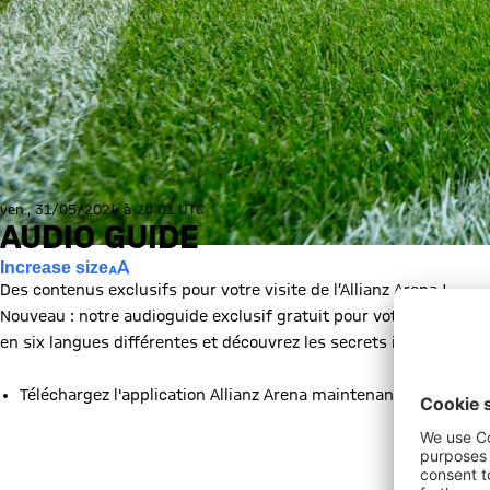
ven., 31/05/2024 à 20:01 UTC
AUDIO GUIDE
Increase size
Des contenus exclusifs pour votre visite de l’Allianz Arena !
Nouveau : notre audioguide exclusif gratuit pour votre visite de 
en six langues différentes et découvrez les secrets invisibles de l
Téléchargez l'application Allianz Arena maintenant !
GOOGLE PLAY STORE
APPLE APP STORE