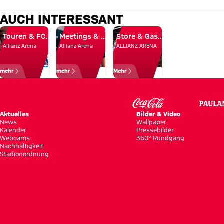
AUCH INTERESSANT
Touren & FC Bayern Museum
Meetings & Events
Store & Gastronomie
Allianz Arena
Allianz Arena
ALLIANZ ARENA
mehr
mehr
Mehr
Aktuelles
Bilder & Video
News
Wallpaper
Kalender
Pressebilder
Webcams
360° Rundgang
Nachhaltigkeit
Stadionordnung