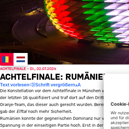
ACHTELFINALE – DI., 02.07.2024
ACHTELFINALE: RUMÄNIEN - NI
Text vorlesen
Schrift vergrößern
Die Konstellation vor dem Achtelfinale in München war etwas ku
der letzten 16 qualifiziert und traf dort auf den Dritten der Grup
Oranje-Team, das dieser auch gerecht wurden. Bereits in der 20
gab der
Elftal
noch mehr Sicherheit.
Rumänien konnte der gegnerischen Dominanz nur wenig entgegen
Spannung in der einseitigen Partie hoch. Erst in der Schlusspha