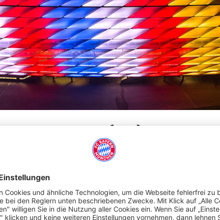
EDERLANDE 0:3 (0:1)
rios. Rumänien hatte sich als Sieger der Gruppe E für die Runde
pe D, die Niederlande. Dennoch lag die Favoritenrolle klar beim
. Minute traf Cody Gakpo zur niederländischen Führung – und die
setzten, einzig der Chancenwucher der Niederländer hielt die
se sorgte erneut Gakpo (82. Minute) für die Entscheidung, ehe