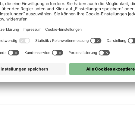
ertelfinaleinzug der Niederländer machte.
 M. Marin (72. Cicâldău) – Man, R. Marin, Stanciu (88. Olaru),
van de Ven) – Schouten (69. Veerman), Reijnders – Bergwijn (46.