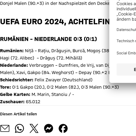
Donjel Malen (90.+3) in der Nachspielzeit den Deckel auf den Vi
UEFA EURO 2024, ACHTELFINALE
RUMÄNIEN – NIEDERLANDE 0:3 (0:1)
Rumänien:
Niță – Rațiu, Drăgușin, Burcă, Mogoș (38. Racovițan) –
Hagi (72. Alibec) – Drăguș (72. Mihăilă)
Niederlande:
Verbruggen – Dumfries, de Vrij, van Dijk, Aké (69. 
Malen), Xavi, Gakpo (84. Weghorst) – Depay (90.+2 Blind)
Schiedsrichter:
Felix Zwayer (Deutschland)
Tore:
0:1 Gakpo (20.), 0:2 Malen (82.), 0:3 Malen (90.+3)
Gelbe Karten:
M. Marin, Stanciu / -
Zuschauer:
65.012
Diesen Artikel teilen