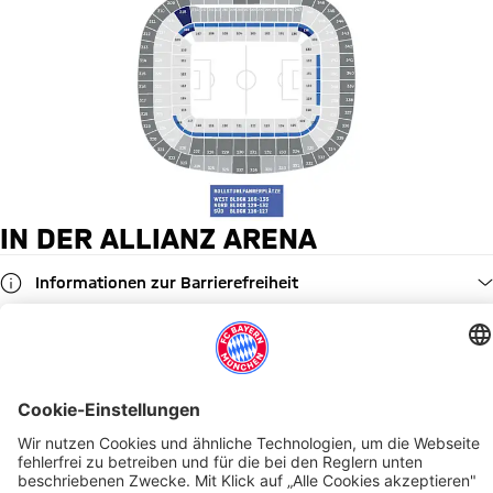
IN DER ALLIANZ ARENA
Informationen zur Barrierefreiheit
Führungen
FC Bayern Museum
STADION-BESUCH
VERPFLEGUNG
STADION-BESUCH
Behindertentoiletten
Lieferservice
Aufzug