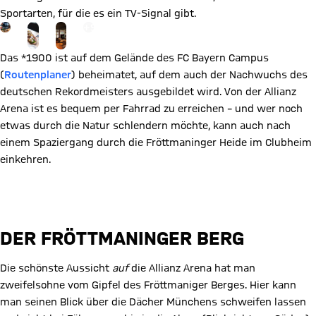
Sportarten, für die es ein TV-Signal gibt.
Gehe zu Gallerie Seite: mehr
+
9
Das *1900 ist auf dem Gelände des FC Bayern Campus
(
Routenplaner
) beheimatet, auf dem auch der Nachwuchs des
deutschen Rekordmeisters ausgebildet wird. Von der Allianz
Arena ist es bequem per Fahrrad zu erreichen – und wer noch
etwas durch die Natur schlendern möchte, kann auch nach
einem Spaziergang durch die Fröttmaninger Heide im Clubheim
einkehren.
Speisekarte, Öffnungszeiten und mehr
DER FRÖTTMANINGER BERG
Die schönste Aussicht
auf
die Allianz Arena hat man
zweifelsohne vom Gipfel des Fröttmaniger Berges. Hier kann
man seinen Blick über die Dächer Münchens schweifen lassen