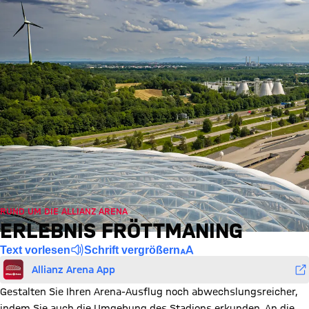
RUND UM DIE ALLIANZ ARENA
ERLEBNIS FRÖTTMANING
Text vorlesen
Schrift vergrößern
Allianz Arena App
Gestalten Sie Ihren Arena-Ausflug noch abwechslungsreicher,
indem Sie auch die Umgebung des Stadions erkunden. An die