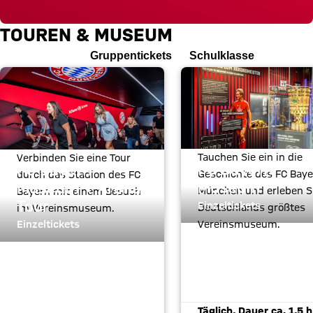
TOUREN & MUSEUM
Einzeltickets
Gruppentickets
Schulklasse
Tauchen Sie ein in die
Verbinden Sie eine Tour
FC Bayern
FC Bayern
Geschichte des FC Baye
durch das Stadion des FC
Museum
Museum + Arena
München und erleben S
Bayern mit einem Besuch
Tour
Einzeltickets
Deutschlands größtes
im Vereinsmuseum.
Einzeltickets
Vereinsmuseum.
12,00 € für Erwachse
25,00 € für Erwachsene
Täglich, Dauer ca. 1,5 h