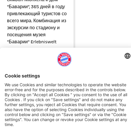
"Баварии", 365 дней в году
привлекающий туристов со
всего мира. Комбинация из
экскурсии по стадиону и
посещения музея
"Баварии" Erlebniswelt
сделают ваш визит,
особенно в неигровой
день, запоминающимся
событием.
ALLIANZ ARENA
ALLIANZ ARENA
ALLIANZ ARENA
Предложения
День
Встречи
на
матча
и
Арене
мероприятия