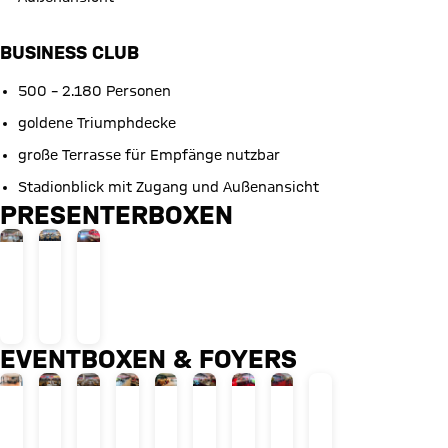
BUSINESS CLUB
500 – 2.180 Personen
goldene Triumphdecke
große Terrasse für Empfänge nutzbar
Stadionblick mit Zugang und Außenansicht
PRESENTERBOXEN
8 PERSONEN, 45 M²
10 PERSONEN, 36 M²
20 PERSONEN, 61 M²
Presenterbox
Presenterbox
Presenterbox
3
5
6
EVENTBOXEN & FOYERS
104 PERSONEN, 228 M²
90 PERSONEN, 212 M²
80 PERSONEN, 166 M²
80 PERSONEN, 166 M²
90 PERSONEN, 212 M²
54 PERSONEN, 157 M²
150 PERSONEN, 228 M²
220 PERSONEN, 385 M²
Lust a
Eventbox
Eventbox
Eventbox
Eventbox
Eventbox
Eventbox
Eventbox
Eventbox
Verlänge