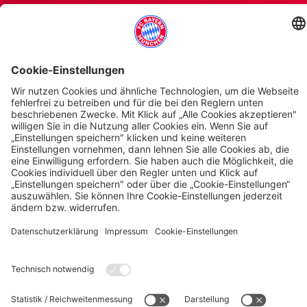
KONTAKT
Gerne stehen Ihnen bei Fragen die Mitarbeiter unseres Event- und
Hospitality-Partners DO & CO zur Verfügung.
Telefon: +49 89 32376 4301
unverbindliche Anfrage
FC Bayern
FC Bayern Museum
FC Bayern Store
Presse
Jobs