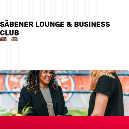
1
3
4
5
6
7
8
7
Alle Inhalte a
&
8
SÄBENER LOUNGE & BUSINESS
CLUB
450 PERSONEN, 1120 M²
2.180 PERSONEN, 3163 M²
Säbener
Businessclub
Lounge