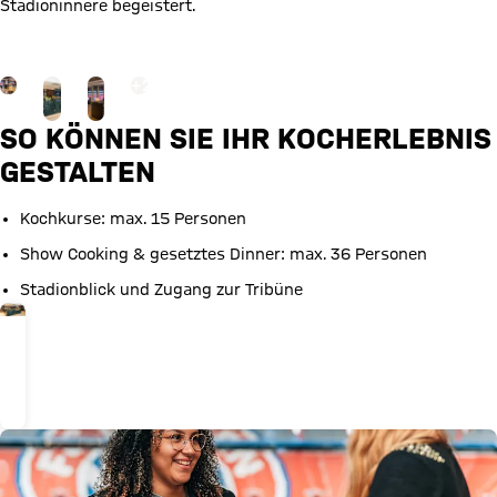
Stadioninnere begeistert.
Jetzt anfragen
Gehe zu Gallerie Seite: Mehr
+
2
SO KÖNNEN SIE IHR KOCHERLEBNIS
GESTALTEN
Kochkurse: max. 15 Personen
Show Cooking & gesetztes Dinner: max. 36 Personen
Stadionblick und Zugang zur Tribüne
36 PERSONEN, 157 M²
Cooking
Lounge