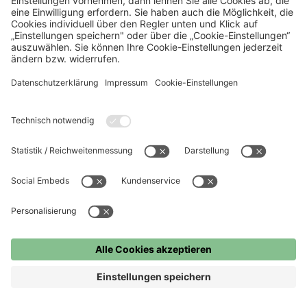
FC Bayern
FC Bayern Museum
FC Bayern Store
Presse
Jobs
©
FC Bayern München AG
–
2026
Impressum
Datenschutz
Nutzungsbedingungen
Barrierefreiheit
Hinweisgebersystem
FAQ
Kontakt
Cookie Einstellungen