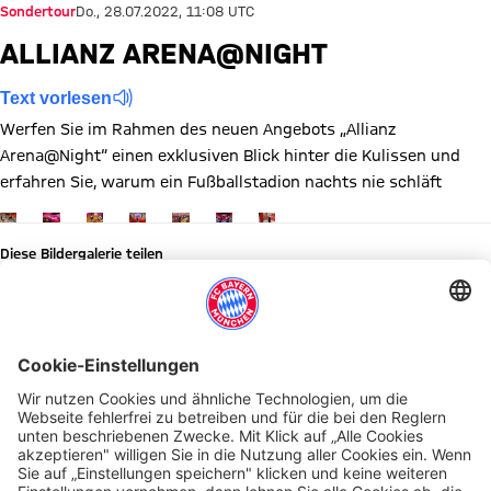
Sondertour
Do., 28.07.2022, 11:08 UTC
ALLIANZ ARENA@NIGHT
Text vorlesen
Werfen Sie im Rahmen des neuen Angebots „Allianz
Arena@Night“ einen exklusiven Blick hinter die Kulissen und
erfahren Sie, warum ein Fußballstadion nachts nie schläft
Zeige in voller Größe
Zeige in voller Größe
Zeige in voller Größe
Zeige in voller Größe
Zeige in voller Größe
Zeige in voller Größe
Zeige in voller Größe
Diese Bildergalerie teilen