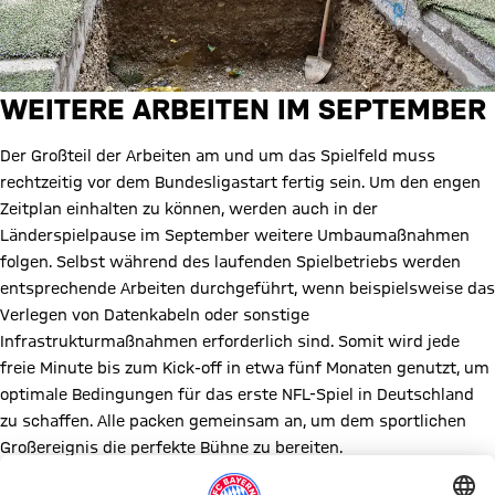
WEITERE ARBEITEN IM SEPTEMBER
Der Großteil der Arbeiten am und um das Spielfeld muss
rechtzeitig vor dem Bundesligastart fertig sein. Um den engen
Zeitplan einhalten zu können, werden auch in der
Länderspielpause im September weitere Umbaumaßnahmen
folgen. Selbst während des laufenden Spielbetriebs werden
entsprechende Arbeiten durchgeführt, wenn beispielsweise das
Verlegen von Datenkabeln oder sonstige
Infrastrukturmaßnahmen erforderlich sind. Somit wird jede
freie Minute bis zum Kick-off in etwa fünf Monaten genutzt, um
optimale Bedingungen für das erste NFL-Spiel in Deutschland
zu schaffen. Alle packen gemeinsam an, um dem sportlichen
Großereignis die perfekte Bühne zu bereiten.
Themen dieses Artikels