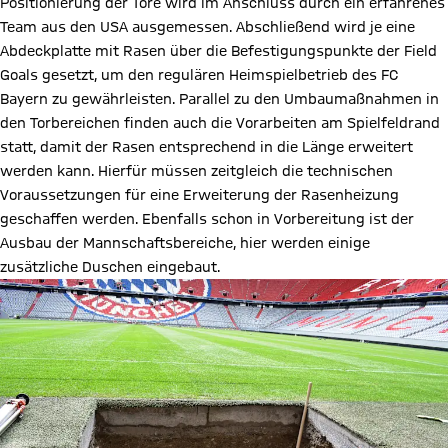
Positionierung der Tore wird im Anschluss durch ein erfahrenes
Team aus den USA ausgemessen. Abschließend wird je eine
Abdeckplatte mit Rasen über die Befestigungspunkte der Field
Goals gesetzt, um den regulären Heimspielbetrieb des FC
Bayern zu gewährleisten. Parallel zu den Umbaumaßnahmen in
den Torbereichen finden auch die Vorarbeiten am Spielfeldrand
statt, damit der Rasen entsprechend in die Länge erweitert
werden kann. Hierfür müssen zeitgleich die technischen
Voraussetzungen für eine Erweiterung der Rasenheizung
geschaffen werden. Ebenfalls schon in Vorbereitung ist der
Ausbau der Mannschaftsbereiche, hier werden einige
zusätzliche Duschen eingebaut.