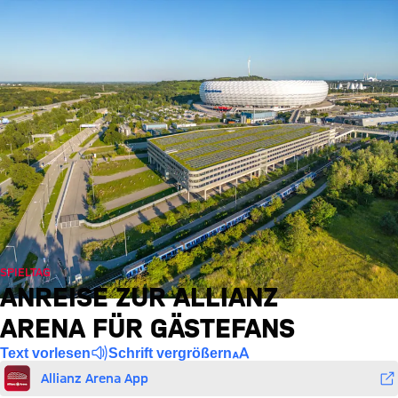
SPIELTAG
ANREISE ZUR ALLIANZ
ARENA FÜR GÄSTEFANS
Text vorlesen
Schrift vergrößern
Allianz Arena App