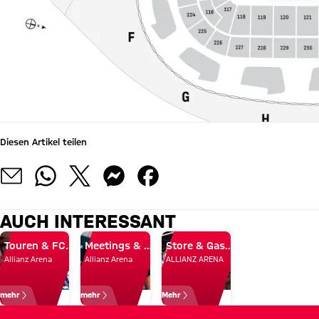
Diesen Artikel teilen
AUCH INTERESSANT
Touren & FC Bayern Museum
Meetings & Events
Store & Gastronomie
Allianz Arena
Allianz Arena
ALLIANZ ARENA
mehr
mehr
Mehr