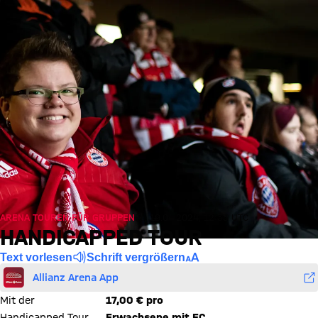
ARENA TOUREN FÜR GRUPPEN
Fr., 19.04.2024, 12:33 UTC
HANDICAPPED TOUR
Text vorlesen
Schrift vergrößern
Allianz Arena App
Mit der
17,00 € pro
Handicapped Tour
Erwachsene mit FC