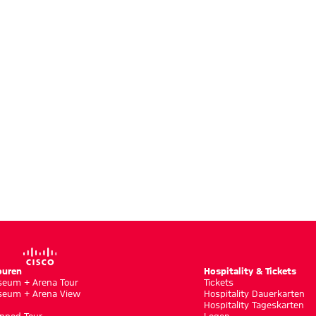
ouren
Hospitality & Tickets
eum + Arena Tour
Tickets
eum + Arena View
Hospitality Dauerkarten
Hospitality Tageskarten
pped Tour
Logen