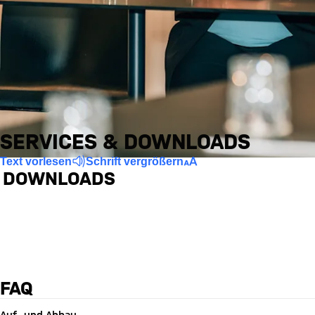
SERVICES & DOWNLOADS
Text vorlesen
Schrift vergrößern
DOWNLOADS
Factsheet
Pauschalenmappe
Bankettmappe
FAQ