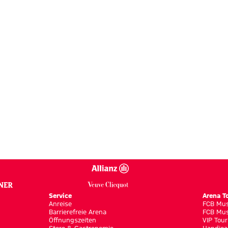
ERIE
Service
Arena T
Anreise
FCB Mus
Barrierefreie Arena
FCB Mus
Öffnungszeiten
VIP Tour
Store & Gastronomie
Handica