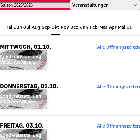
Kalender | Alle Allianz Arena Ev
Veranstaltungen
Mai
Jun
Jul
Aug
Sep
Okt
Nov
Dez
Jan
Feb
Mär
Apr
Mai
Jun
OKTOBER 2025
MITTWOCH, 01.10.
Alle Öffnungszeiten
Sonderausstellung
20 Jahre Allianz
Arena
DONNERSTAG, 02.10.
Alle Öffnungszeiten
Sonderausstellung
20 Jahre Allianz
Arena
FREITAG, 03.10.
Alle Öffnungszeiten
Sonderausstellung