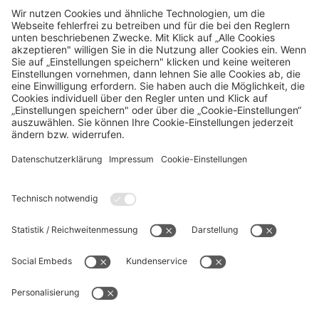
Sonderausstellung
20 Jahre Allianz
Arena
SAMSTAG, 31.01.
Alle Öffnungszeiten
Sonderausstellung
20 Jahre Allianz
Arena
FC Bayern
FC Bayern Museum
FC Bayern Store
Presse
Jobs