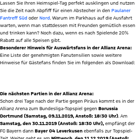
Lassen Sie Ihren Heimspiel-Tag perfekt ausklingen und nutzen
Sie die Zeit nach Abpfiff für einen Abstecher in den
Paulaner
Fantreff Süd
oder
Nord
. Warum im Parkhaus auf die Ausfahrt
warten, wenn man stattdessen mit Freunden gemütlich essen
und trinken kann? Noch dazu, wenn es nach Spielende 20%
Rabatt auf alle Speisen gibt.
Besonderer Hinweis für Auswärtsfans in der Allianz Arena:
Eine Liste der genehmigten Fanutensilien sowie weitere
Hinweise für Gästefans finden Sie im folgenden als Download:
Informationen für Gästefans
des FC Bayern München
Die nächsten Partien in der Allianz Arena:
Schon drei Tage nach der Partie gegen Piräus kommt es in der
Allianz Arena zum Bundesliga-Topspiel gegen
Borussia
Dortmund (Samstag, 09.11.2019, Anstoß: 18:30 Uhr)
. Am
Samstag, den 30.11.2019 (Anstoß: 18:30 Uhr),
empfängt der
FC Bayern dann
Bayer 04 Leverkusen
ebenfalls zur Topspiel-
Zeit. Weiter geht es am
Mittwoch, den 11.12.2019 (Anstoß: