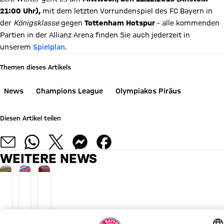
21:00 Uhr),
mit dem letzten Vorrundenspiel des FC Bayern in
der
Königsklasse
gegen
Tottenham Hotspur
- alle kommenden
Partien in der Allianz Arena finden Sie auch jederzeit in
unserem
Spielplan
.
Themen dieses Artikels
News
Champions League
Olympiakos Piräus
Diesen Artikel teilen
WEITERE NEWS
ANFAHRT SPIELTAG
ALLIANZ ARENA
ALLIANZ ARENA AM SPIELTAG
So
Sitzpläne
Bezahlen
kommen
am
Sie
Spieltag